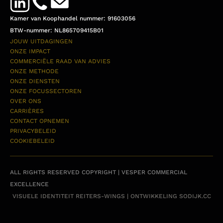
Kamer van Koophandel nummer: 91603056
BTW-nummer: NL865709415B01
JOUW UITDAGINGEN
ONZE IMPACT
COMMERCIËLE RAAD VAN ADVIES
ONZE METHODE
ONZE DIENSTEN
ONZE FOCUSSECTOREN
OVER ONS
CARRIÈRES
CONTACT OPNEMEN
PRIVACYBELEID
COOKIEBELEID
ALL RIGHTS RESERVED COPYRIGHT | VESPER COMMERCIAL
EXCELLENCE
VISUELE IDENTITEIT
REITERS-WINGS
| ONTWIKKELING
SODIJK.CC