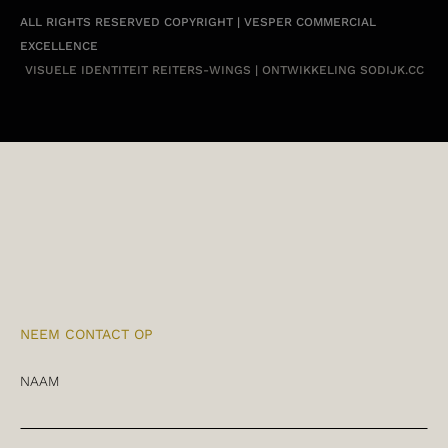
ALL RIGHTS RESERVED COPYRIGHT | VESPER COMMERCIAL
EXCELLENCE
VISUELE IDENTITEIT
REITERS-WINGS
| ONTWIKKELING
SODIJK.CC
NEEM CONTACT OP
NAAM