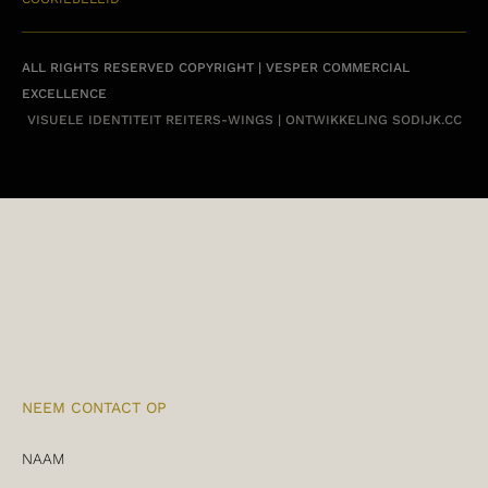
ALL RIGHTS RESERVED COPYRIGHT | VESPER COMMERCIAL
EXCELLENCE
VISUELE IDENTITEIT
REITERS-WINGS
| ONTWIKKELING
SODIJK.CC
NEEM CONTACT OP
NAAM